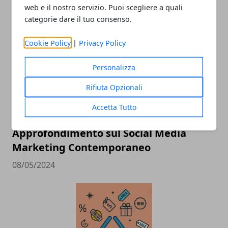
ARTICOLI CORRELATI
web e il nostro servizio. Puoi scegliere a quali
categorie dare il tuo consenso.
Cookie Policy
|
Privacy Policy
Personalizza
Rifiuta Opzionali
Accetta Tutto
L'Arte del Coinvolgimento Online: Un
Approfondimento sul Social Media
Marketing Contemporaneo
08/05/2024