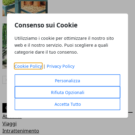
Consenso sui Cookie
Accessori da giardino tra
comfort e personalità
Utilizziamo i cookie per ottimizzare il nostro sito
web e il nostro servizio. Puoi scegliere a quali
20 mag 2026
categorie dare il tuo consenso.
Cookie Policy
|
Privacy Policy
Personalizza
Articolo Successivo
Rifiuta Opzionali
Accetta Tutto
CATEGORIE
Attualità
Viaggi
Intrattenimento