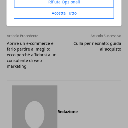
Rifiuta Opzionali
Facebook
Twitter
Whatsapp
Accetta Tutto
Articolo Precedente
Articolo Successivo
Aprire un e-commerce e
Culla per neonato: guida
farlo partire al meglio:
all’acquisto
ecco perché affidarsi a un
consulente di web
marketing
Redazione