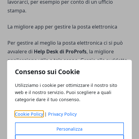
lavorarci, per esempio per conto di un ufficio
stampa.
La migliore app per gestire la posta elettronica
Per gestire al meglio la posta elettronica ci si può
avvalere di
Help Desk di ProProfs
, la migliore
applicazione utile a tale scopo. Grazie alla suddetta
app, si possono inserire dei filtri e-mail, e vi è
Consenso sui Cookie
persino la possibilità immettere dei
risponditori
Utilizziamo i cookie per ottimizzare il nostro sito
automatici
per sfoltire le e-mail in arrivo.
web e il nostro servizio. Puoi scegliere a quali
D’altronde, si sta facendo riferimento ad un
categorie dare il tuo consenso.
programma pienamente professionale.
Cookie Policy
|
Privacy Policy
Personalizza