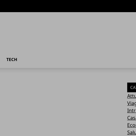
TECH
CA
Attu
Via
Int
Cas
Eco
Sal