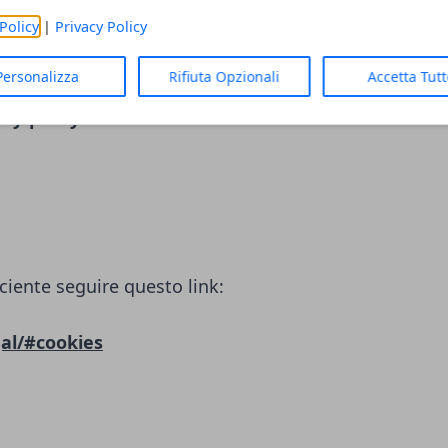
LC)
Policy
|
Privacy Policy
ciente seguire questo link:
Personalizza
Rifiuta Opzionali
Accetta Tut
cy-policy/
ciente seguire questo link:
al/#cookies