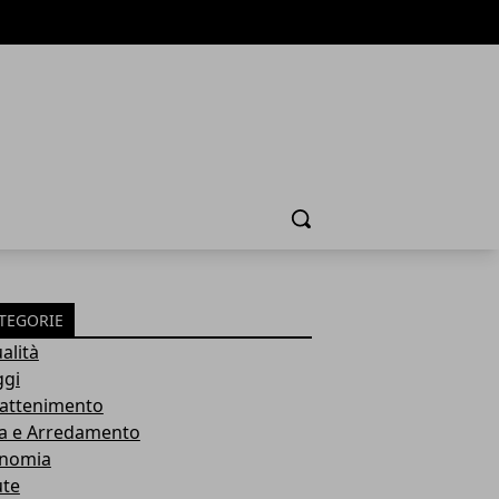
Cerca
TEGORIE
alità
ggi
rattenimento
a e Arredamento
nomia
ute