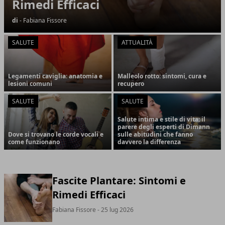
Rimedi Efficaci
di
- Fabiana Fissore
SALUTE
ATTUALITÀ
Legamenti caviglia: anatomia e
Malleolo rotto: sintomi, cura e
lesioni comuni
recupero
SALUTE
SALUTE
Salute intima e stile di vita: il
parere degli esperti di Dimann
Dove si trovano le corde vocali e
sulle abitudini che fanno
come funzionano
davvero la differenza
Fascite Plantare: Sintomi e
Rimedi Efficaci
Fabiana Fissore
- 25 lug 2026