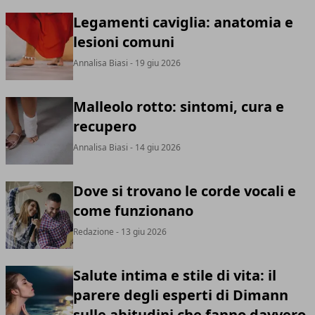
Legamenti caviglia: anatomia e
lesioni comuni
Annalisa Biasi
- 19 giu 2026
Malleolo rotto: sintomi, cura e
recupero
Annalisa Biasi
- 14 giu 2026
Dove si trovano le corde vocali e
come funzionano
Redazione
- 13 giu 2026
Salute intima e stile di vita: il
parere degli esperti di Dimann
sulle abitudini che fanno davvero