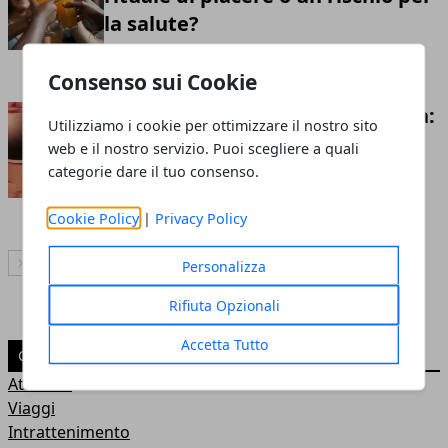
la salute?
Redazione
- 25 gen 2024
Consenso sui Cookie
Alla ricerca della chiarezza visiva:
Utilizziamo i cookie per ottimizzare il nostro sito
scopri i migliori occhiali da sole
web e il nostro servizio. Puoi scegliere a quali
con lenti polarizzate
categorie dare il tuo consenso.
Redazione
- 31 ago 2023
Cookie Policy
|
Privacy Policy
Personalizza
Articolo Successivo
Rifiuta Opzionali
Accetta Tutto
CATEGORIE
Attualità
Viaggi
Intrattenimento