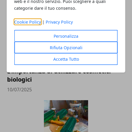
web e il nostro servizio. Puoi scegliere a quali
ARTICOLI CORRELATI
categorie dare il tuo consenso.
Cookie Policy
|
Privacy Policy
Personalizza
Rifiuta Opzionali
Accetta Tutto
L'importanza di utilizzare cosmetici
biologici
10/07/2025