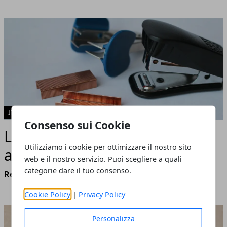
INTRATTENIMENTO
Consenso sui Cookie
Le cucitrici a pinza resistono
Utilizziamo i cookie per ottimizzare il nostro sito
alla digitalizzazione
web e il nostro servizio. Puoi scegliere a quali
categorie dare il tuo consenso.
Redazione
- giugno 10, 2026
Cookie Policy
|
Privacy Policy
Personalizza