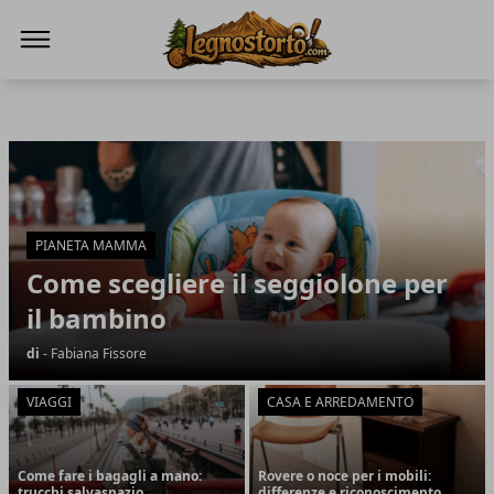
Il Legno Storto
Il Legno Storto
Articoli in Evidenza
PIANETA MAMMA
Come scegliere il seggiolone per
il bambino
di
- Fabiana Fissore
VIAGGI
CASA E ARREDAMENTO
Come fare i bagagli a mano:
Rovere o noce per i mobili:
trucchi salvaspazio
differenze e riconoscimento