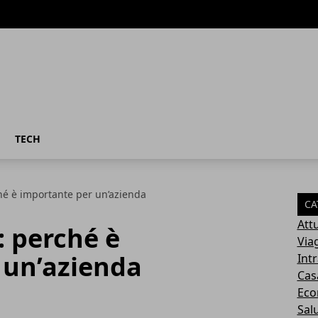
TECH
é è importante per un’azienda
CA
Attu
 perché è
Via
 un’azienda
Int
Cas
Eco
Sal