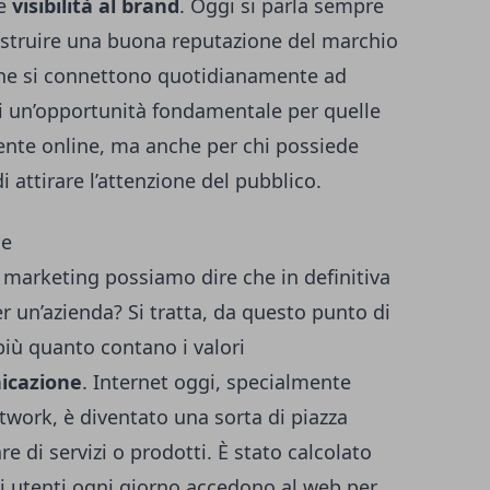
re
visibilità al brand
. Oggi si parla sempre
costruire una buona reputazione del marchio
che si connettono quotidianamente ad
 di un’opportunità fondamentale per quelle
nte online, ma anche per chi possiede
 attirare l’attenzione del pubblico.
ne
 marketing possiamo dire che in definitiva
r un’azienda? Si tratta, da questo punto di
più quanto contano i valori
icazione
. Internet oggi, specialmente
etwork, è diventato una sorta di piazza
are di servizi o prodotti. È stato calcolato
 di utenti ogni giorno accedono al web per