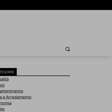
Cerca
TEGORIE
alità
ggi
rattenimento
a e Arredamento
nomia
ute