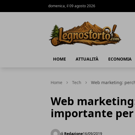
domenica, il 09 agosto 2026
Il Legno Storto
HOME
ATTUALITÀ
ECONOMIA
Home
Tech
Web marketing: perch
Web marketing:
importante per
di
Redazione
16/09/2019