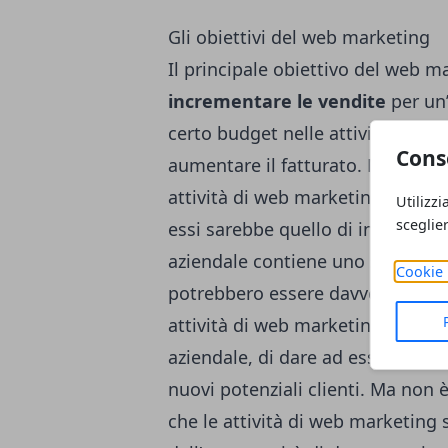
Gli obiettivi del web marketing
Il principale obiettivo del web m
incrementare le vendite
per un’
certo budget nelle attività di ma
Cons
aumentare il fatturato. Ma indiret
attività di web marketing si pr
Utilizzi
sceglie
essi sarebbe quello di incrementar
aziendale contiene uno specific
Cookie 
potrebbero essere davvero determ
attività di web marketing si prop
aziendale, di dare ad esso visibil
nuovi potenziali clienti. Ma non 
che le attività di web marketing 