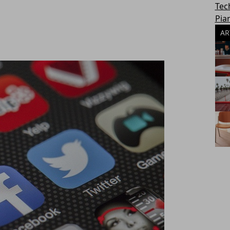
Tec
Pia
AR