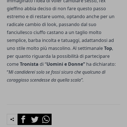
immaginato l’idea di voler cambiare sesso, l’ex
gieffino abbia deciso di non fare questo passo
estremo e di restare uomo, optando anche per un
radicale cambio di look, passando dal suo
fanciullesco ciuffo castano a un taglio molto
semplice, barba incolta e tatuaggi, adattandosi ad
uno stile molto più mascolino. Al settimanale
Top
,
per quanto riguarda la possibilità di partecipare
come
Tronista
di “
Uomini e Donne”
ha dichiarato:
“
Mi candiderei solo se fossi sicuro che qualcuno di
coraggioso scendesse da quella scala”.
Facebook
Twitter
Whatsapp