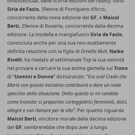
omossessuali, delle scorse edizioni del reality: sono
Siria de Fazio
, 39enne di Pomigiano d’Arco,
concorrente della nona edizione del
GF
, e
Maicol
Berti
, 29enne di Roverte, concorrente della decima
edizione. La modella e mangiafuoco
Siria de Fazio
,
conosciuta anche per una sua non esattamente
definita relazione con la figlia di
Ornella Muti
,
Naike
Rivelli
, ha rivelato al settimanale Top la sua volontà
nel provare a cercare la sua anima gemella sul
Trono
di “
Uomini e Donne
” dichiarando: “
Era ora! Credo che
Maria con questa iniziativa contribuirà a dare un reale
specchio della situazione. Detto questo io mi candido
come tronista: si preparino corteggiatrici femminili, dolci,
allegre e con l’amore per la vita”.
Per quanto riguarda
Maicol Berti
, vincitore morale della decima edizione
del
GF
, sembrerebbe che dopo aver a lungo