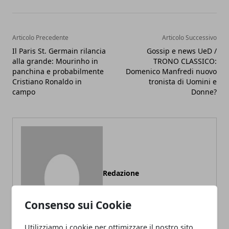
Articolo Precedente
Articolo Successivo
Il Paris St. Germain rilancia
Gossip e news UeD /
alla grande: Mourinho in
TRONO CLASSICO:
panchina e probabilmente
Domenico Manfredi nuovo
Cristiano Ronaldo in
tronista di Uomini e
campo
Donne?
Redazione
Consenso sui Cookie
Utilizziamo i cookie per ottimizzare il nostro sito