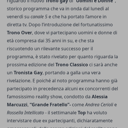
riguardo il nuovo
Trono gay
di “
Uomini e Donne”
,
storico programma che va in onda dal lunedì al
venerdì su
canale 5
e che ha portato l’amore in
diretta tv. Dopo l’introduzione del fortunatissimo
Trono Over
, dove vi partecipano uomini e donne di
età compresa dai 35 anni in su, e che sta
riscuotendo un rilevante successo per il
programma, è stato rivelato per quanto riguarda la
prossima edizione del
Trono Classico
ci sarà anche
un
Tronista Gay
, portando a galla una vera
rivelazione. E poiché al noto programma hanno già
partecipato in precedenza alcuni ex concorrenti del
famosissimo reality show, condotto da
Alessia
Marcuzzi
,
“Grande Fratello”-
come
Andrea Cerioli
e
Rossella Intellicato
- il settimanale
Top
ha voluto
intervistare due ex partecipanti, dichiaratamente