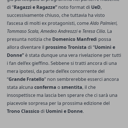
di “
Ragazzi e Ragazze”
noto format di
UeD
,
successivamente chiuso, che tuttavia ha visto
l’ascesa di molti ex protagonisti, come
Aldo Palmieri,
Tommaso Scala, Amedeo Andreozzi
e
Teresa Cilia
. La
presunta notizia che
Domenico Manfred
i possa
allora diventare il
prossimo
Tronista
di “
Uomini e
Donne”
è stata dunque una vera rivelazione per tutti
i fan dell’ex gieffino. Sebbene si tratti ancora di una
mera ipotesi, da parte dell’ex concorrente del
“
Grande Fratello
” non sembrerebbe esserci ancora
stata alcuna
conferma
o
smentita
, il che
insospettisce ma lascia ben sperare che ci sarà una
piacevole sorpresa per la prossima edizione del
Trono Classico
di
Uomini e Donne
.