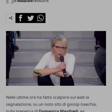
di
Redazione
18/04/2016
Facebook
Twitter
Whatsapp
Nelle ultime ore ha fatto scalpore sul web la
segnalazione, su un noto sito di gossip isaechia,
sulla presenza di
Domenico Manfredi
, ex