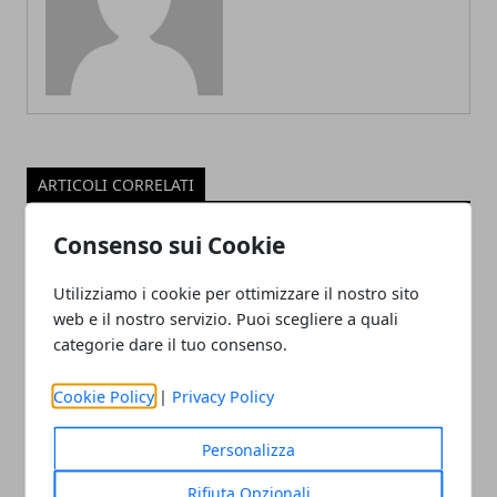
ARTICOLI CORRELATI
Consenso sui Cookie
Utilizziamo i cookie per ottimizzare il nostro sito
web e il nostro servizio. Puoi scegliere a quali
categorie dare il tuo consenso.
Cookie Policy
|
Privacy Policy
Complementi d’arredo artigianali: una
Personalizza
produzione consapevole e di qualità
Rifiuta Opzionali