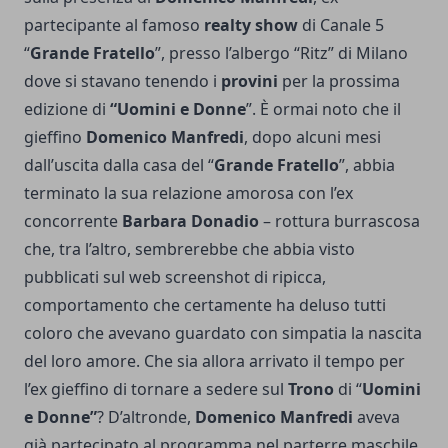
partecipante al famoso
realty show
di Canale 5
“
Grande Fratello
”, presso l’albergo “Ritz” di Milano
dove si stavano tenendo i
provini
per la prossima
edizione di
“Uomini e Donne
”. È ormai noto che il
gieffino
Domenico Manfredi
, dopo alcuni mesi
dall’uscita dalla casa del “
Grande Fratello
”, abbia
terminato la sua relazione amorosa con l’ex
concorrente
Barbara Donadio
– rottura burrascosa
che, tra l’altro, sembrerebbe che abbia visto
pubblicati sul web screenshot di ripicca,
comportamento che certamente ha deluso tutti
coloro che avevano guardato con simpatia la nascita
del loro amore. Che sia allora arrivato il tempo per
l’ex gieffino di tornare a sedere sul
Trono
di “
Uomini
e Donne”
? D’altronde,
Domenico Manfredi
aveva
già partecipato al programma nel parterre maschile