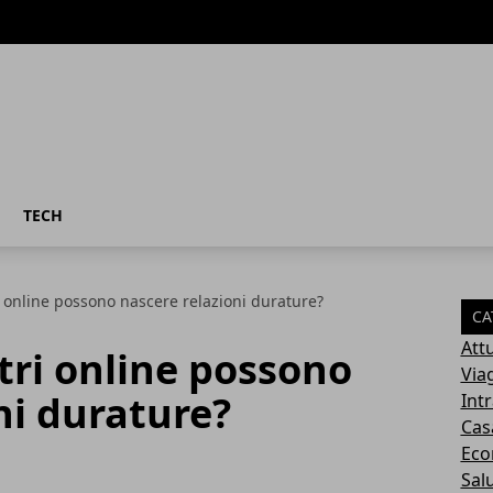
TECH
ri online possono nascere relazioni durature?
CA
Attu
ntri online possono
Via
ni durature?
Int
Cas
Eco
Sal