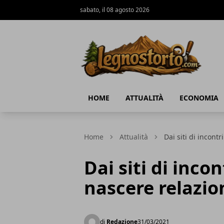
sabato, il 08 agosto 2026
Il Legno Storto
HOME
ATTUALITÀ
ECONOMIA
Home
Attualità
Dai siti di incont
Dai siti di inco
nascere relazio
di
Redazione
31/03/2021