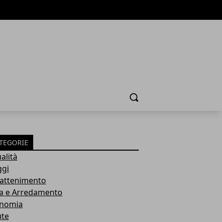
Cerca
TEGORIE
alità
ggi
rattenimento
a e Arredamento
nomia
ute