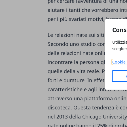
per cercare l’avventura di una no
aiutare i tanti che vorrebbero in
per i più svariati motivi, hanno di
Cons
Le relazioni nate sui siti di inco
Utilizzi
Secondo uno
studio
condotto nel 
sceglie
delle relazioni nate online, le poss
incontrare la persona giusta sar
Cookie 
quelle della vita reale. Per quest
forti e durature. In effetti, selez
caratteristiche e agli interessi c
attraverso una piattaforma onlin
discoteca. Questa tendenza è co
nel 2013 della Chicago University,
nate online hanno il 25% di probab