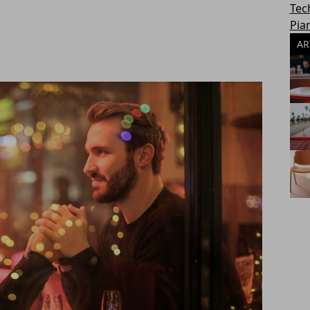
Tec
Pia
AR