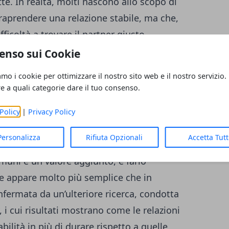
tte. In realtà, molti nascono allo scopo di
traprendere una relazione stabile, ma che,
fficoltà a trovare il partner giusto.
enso sui Cookie
ntri online funzionano?
amo i cookie per ottimizzare il nostro sito web e il nostro servizio.
2017 della Cornell University sulla forza
re a quali categorie dare il tuo consenso.
ibilità che i siti di dating offrono di
ebbero di gran lunga maggiori rispetto a
Policy
|
Privacy Policy
o le relazioni nate sul web sarebbero più
Personalizza
Rifiuta Opzionali
Accetta Tut
ionare un possibile partner in base alle
omuni è un valore aggiunto, e farlo
e appare molto più semplice che in
nfermata da un’ulteriore
ricerca
, condotta
 i cui risultati mostrano come le relazioni
ilità in più di durare rispetto a quelle