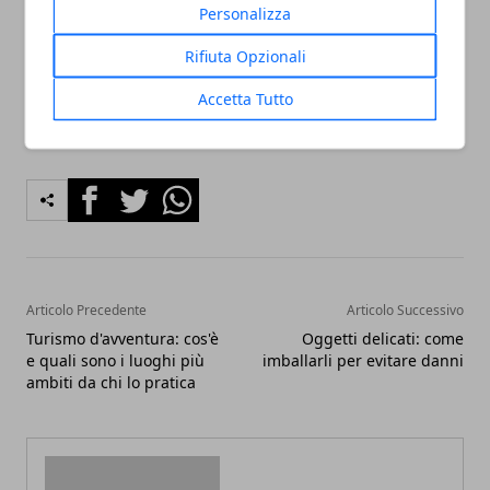
Personalizza
mantenuta sempre riempita con pellet oppure fieno
fresco.
Rifiuta Opzionali
Accetta Tutto
Facebook
Twitter
Whatsapp
Articolo Precedente
Articolo Successivo
Turismo d'avventura: cos'è
Oggetti delicati: come
e quali sono i luoghi più
imballarli per evitare danni
ambiti da chi lo pratica