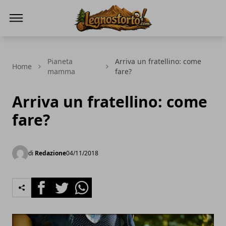
Il Legno Storto
Pianeta
Arriva un fratellino: come
Home
mamma
fare?
Arriva un fratellino: come
fare?
di
Redazione
04/11/2018
Facebook
Twitter
Whatsapp