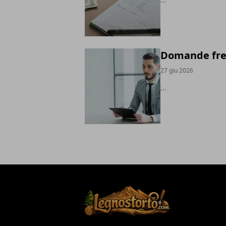
Domande freq
27 giu 2026
...