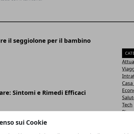
re il seggiolone per il bambino
CAT
Attua
Viagg
Intr
Casa
Econ
are: Sintomi e Rimedi Efficaci
Salut
Tech
Pian
ART
enso sui Cookie