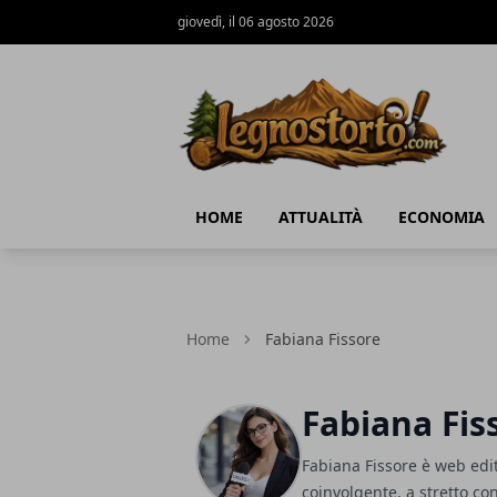
giovedì, il 06 agosto 2026
Il Legno Storto
HOME
ATTUALITÀ
ECONOMIA
Home
Fabiana Fissore
Fabiana Fis
Fabiana Fissore è web edito
coinvolgente, a stretto cont