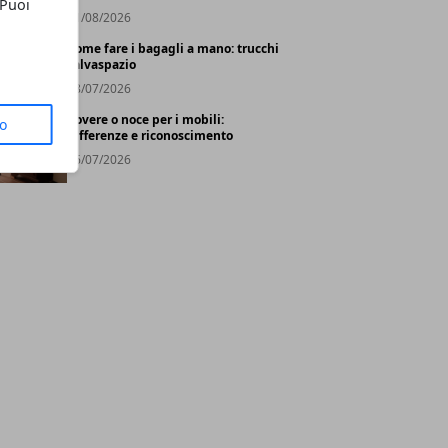
 Puoi
01/08/2026
Come fare i bagagli a mano: trucchi
salvaspazio
28/07/2026
Rovere o noce per i mobili:
to
differenze e riconoscimento
26/07/2026