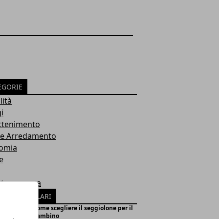
EGORIE
lità
i
attenimento
 e Arredamento
omia
e
eta mamma
ICOLI POPOLARI
Come scegliere il seggiolone per il
bambino