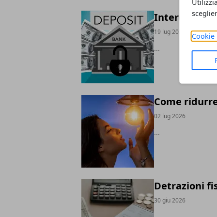
Utilizzi
sceglie
Interesse co
19 lug 2026
Cookie 
...
Come ridurre 
02 lug 2026
...
Detrazioni fi
30 giu 2026
...