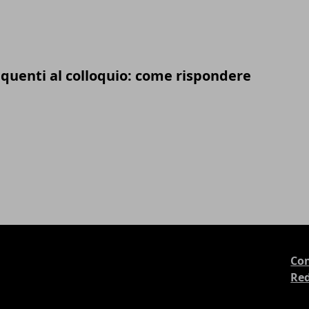
uenti al colloquio: come rispondere
Con
Re