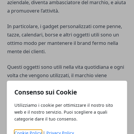
aziendale, diventa ambasciatore del marchio, e aiuta
a promuovere l’attività.
In particolare, i gadget personalizzati come penne,
tazze, calendari, borse e altri oggetti utili sono un
ottimo modo per mantenere il brand fermo nella
mente dei clienti.
Questi oggetti sono utili nella vita quotidiana e ogni
volta che vengono utilizzati, il marchio viene
esposto.
Consenso sui Cookie
L'abbigliamento personalizzato è un altro strumento
Utilizziamo i cookie per ottimizzare il nostro sito
di
visual communication molto efficace.
web e il nostro servizio. Puoi scegliere a quali
categorie dare il tuo consenso.
Le magliette, le polo, i cappellini e altri capi di
abbigliamento con il logo del tuo brand possono
Cookie Policy
|
Privacy Policy