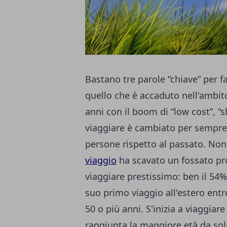
Bastano tre parole “chiave” per f
quello che è accaduto nell'ambito
anni con il boom di “low cost”, “
viaggiare è cambiato per sempre 
persone rispetto al passato. Non 
viaggio
ha scavato un fossato pro
viaggiare prestissimo: ben il 54% 
suo primo viaggio all'estero entro
50 o più anni. S'inizia a viaggiar
raggiunta la maggiore età da soli