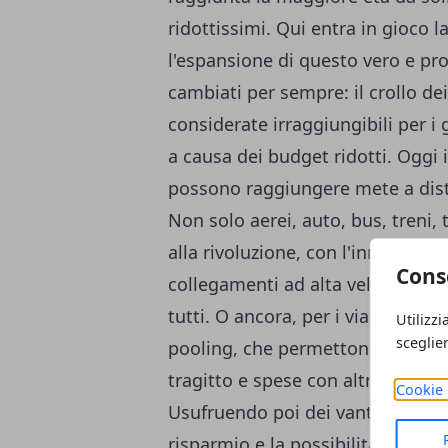
ridottissimi. Qui entra in gioco l
l'espansione di questo vero e pr
cambiati per sempre: il crollo dei
considerate irraggiungibili per i 
a causa dei budget ridotti. Oggi 
possono raggiungere mete a dist
Non solo aerei, auto, bus, treni, 
alla rivoluzione, con l'innovazion
Cons
collegamenti ad alta velocità nel 
tutti. O ancora, per i viaggi in au
Utilizzi
sceglie
pooling, che permettono a chi ha
tragitto e spese con altri viaggia
Cookie 
Usufruendo poi dei vantaggi offert
risparmio e la possibilità di via