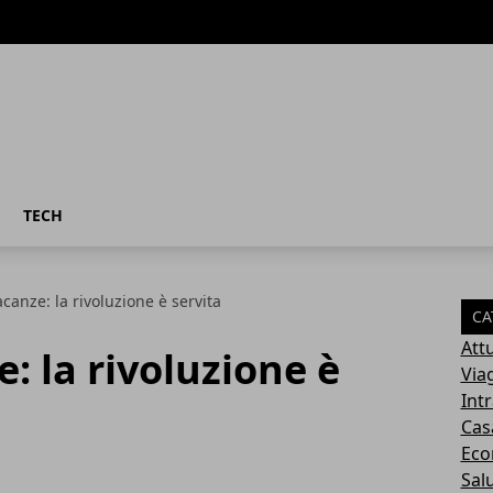
TECH
acanze: la rivoluzione è servita
CA
Attu
: la rivoluzione è
Via
Int
Cas
Eco
Sal