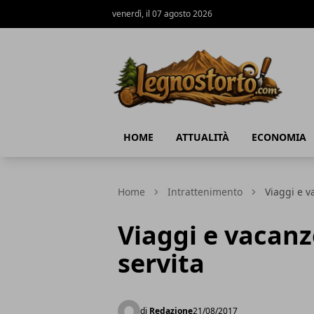
venerdì, il 07 agosto 2026
Il Legno Storto
HOME
ATTUALITÀ
ECONOMIA
Home
Intrattenimento
Viaggi e v
Viaggi e vacanze
servita
di
Redazione
21/08/2017