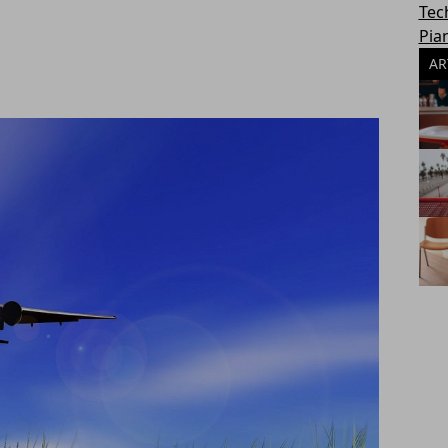
Tec
Pia
AR