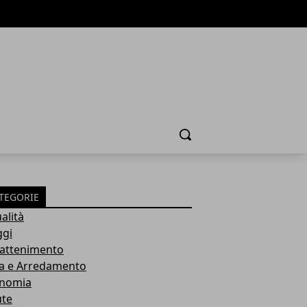
Cerca
TEGORIE
alità
ggi
rattenimento
a e Arredamento
nomia
ute