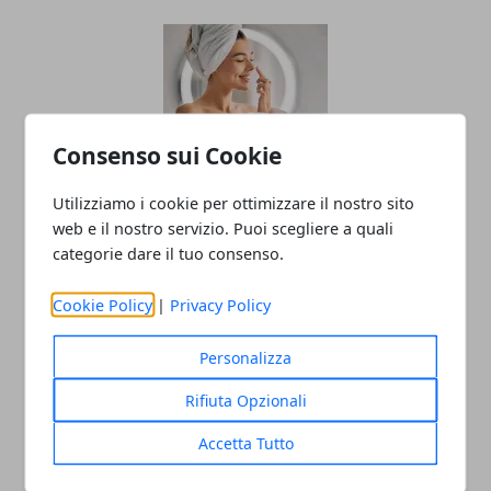
Consenso sui Cookie
Utilizziamo i cookie per ottimizzare il nostro sito
L'importanza di utilizzare cosmetici
web e il nostro servizio. Puoi scegliere a quali
biologici
categorie dare il tuo consenso.
10/07/2025
Cookie Policy
|
Privacy Policy
Personalizza
Rifiuta Opzionali
Accetta Tutto