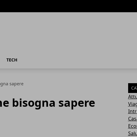
TECH
sogna sapere
CA
Attu
che bisogna sapere
Via
Int
Cas
Eco
Sal