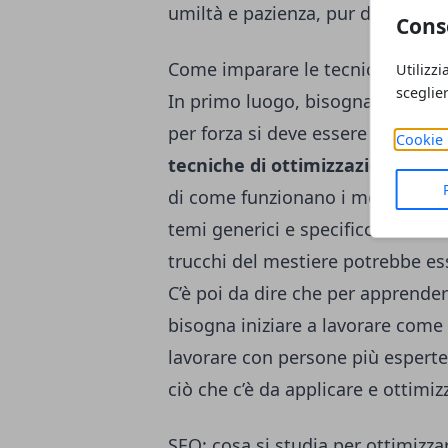
umiltà e pazienza, pur di diventa
Cons
Come imparare le tecniche SEO
Utilizzi
sceglie
In primo luogo, bisogna pensare 
per forza si deve essere smanetto
Cookie 
tecniche di ottimizzazione di u
di come funzionano i motori di r
temi generici e specifico a secon
trucchi del mestiere potrebbe ess
C’è poi da dire che per apprendere
bisogna iniziare a lavorare come 
lavorare con persone più esperte
ciò che c’è da applicare e ottimiz
SEO: cosa si studia per ottimizza