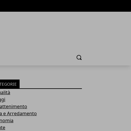
Cerca
TEGORIE
alità
ggi
rattenimento
a e Arredamento
nomia
ute