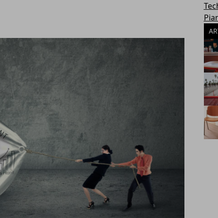
Tec
Pia
AR