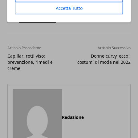
Accetta Tutto
Facebook
Twitter
Whatsapp
Articolo Precedente
Articolo Successivo
Capillari rotti viso:
Donne curvy, ecco i
prevenzione, rimedi e
costumi di moda nel 2022
creme
Redazione