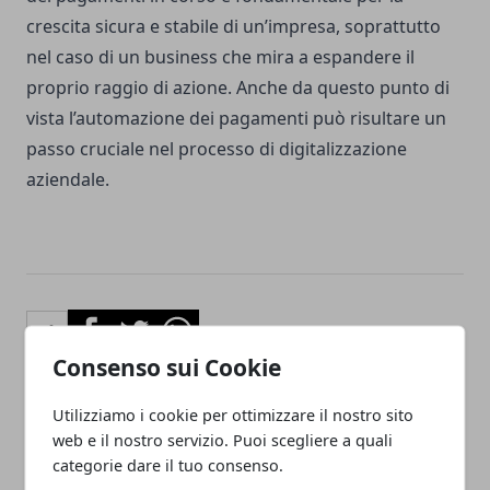
crescita sicura e stabile di un’impresa, soprattutto
nel caso di un business che mira a espandere il
proprio raggio di azione. Anche da questo punto di
vista l’automazione dei pagamenti può risultare un
passo cruciale nel processo di digitalizzazione
aziendale.
Facebook
Twitter
Whatsapp
Consenso sui Cookie
Utilizziamo i cookie per ottimizzare il nostro sito
web e il nostro servizio. Puoi scegliere a quali
Articolo Precedente
Articolo Successivo
categorie dare il tuo consenso.
Bere una birra tutte le
Interior designer, come