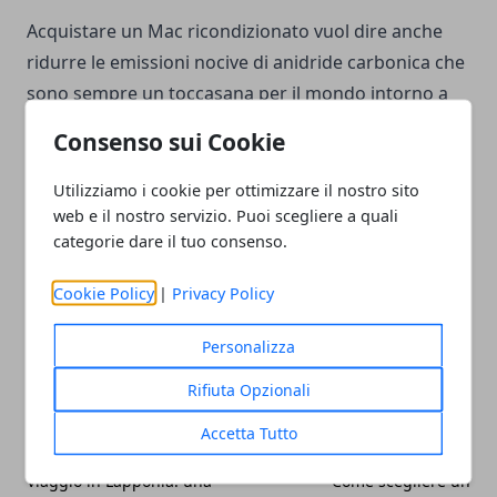
Acquistare un Mac ricondizionato vuol dire anche
ridurre le emissioni nocive di anidride carbonica che
sono sempre un toccasana per il mondo intorno a
noi. Insomma, chi sceglie un pc ricondizionato, sa
Consenso sui Cookie
perfettamente come sta facendo una
scelta di
responsabilità
.
Utilizziamo i cookie per ottimizzare il nostro sito
web e il nostro servizio. Puoi scegliere a quali
categorie dare il tuo consenso.
Cookie Policy
|
Privacy Policy
Facebook
Twitter
Whatsapp
Personalizza
Rifiuta Opzionali
Accetta Tutto
Articolo Precedente
Articolo Successivo
Viaggio in Lapponia: una
Come scegliere un