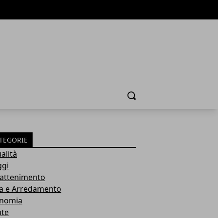
Cerca
TEGORIE
alità
ggi
rattenimento
a e Arredamento
nomia
ute