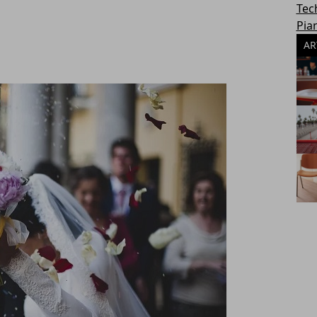
Tec
Pia
AR