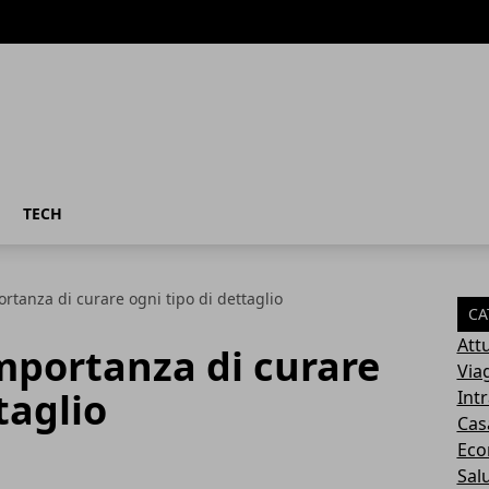
TECH
rtanza di curare ogni tipo di dettaglio
CA
Attu
mportanza di curare
Via
taglio
Int
Cas
Eco
Sal