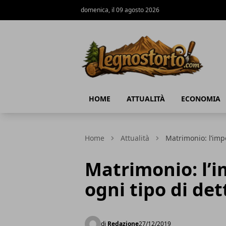
domenica, il 09 agosto 2026
Il Legno Storto
HOME
ATTUALITÀ
ECONOMIA
Home
Attualità
Matrimonio: l’impo
Matrimonio: l’i
ogni tipo di det
di
Redazione
27/12/2019