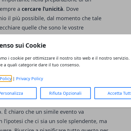
 sempre a
cercare l’unicità
. Dove
io il più possibile, dal momento che tale
ecchiare quelle che sono le vostre
re alla ricerca dell’originalità è molto
enso sui Cookie
che si corre è quello di essere scontati.
È
rvizi di un wedding planner
che dà una
amo i cookie per ottimizzare il nostro sito web e il nostro servizio.
zzazione del matrimonio. Non esiste il
re a quali categorie dare il tuo consenso.
tà si dovrebbe parlare del miglior
Policy
|
Privacy Policy
 richieste e alle esigenze degli sposi. Uno
re sempre tenuti a mente è la
Personalizza
Rifiuta Opzionali
Accetta Tut
e è necessario, altrimenti al primo
o. È chiaro che un simile evento va
’ipotesi che ci sia un sole splendente, ma
vere. Riuscire a pianificare tutto questo per