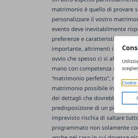
matrimonio è quello di provare
personalizzare il vostro matrimon
evento deve inevitabilmente risp
preferenze e caratteristiche. Anda
Cons
importante, altrimenti il rischio 
ovvio che spesso ci si affida ai
se
Utilizzi
mano con competenza nell’organi
sceglie
“matrimonio perfetto”, ma in real
Cookie 
matrimonio possibile in base alle
dei dettagli che dovrebbero esse
predisposizione di un piano B, ch
imprevisto rischia di saltare tutt
programmato non solamente con l
anche nel caso in cui dovesse pio