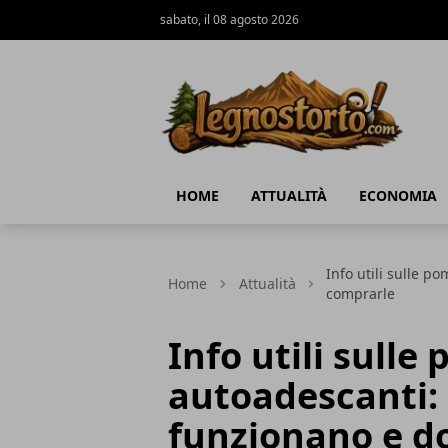
sabato, il 08 agosto 2026
Il Legno Storto
HOME
ATTUALITÀ
ECONOMIA
Info utili sulle 
Home
Attualità
comprarle
Info utili sulle
autoadescanti:
funzionano e d