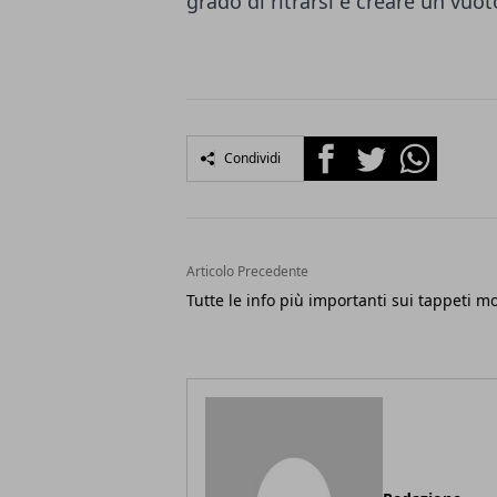
grado di ritrarsi e creare un vuot
Facebook
Twitter
Whatsapp
Condividi
Articolo Precedente
Tutte le info più importanti sui tappeti mo