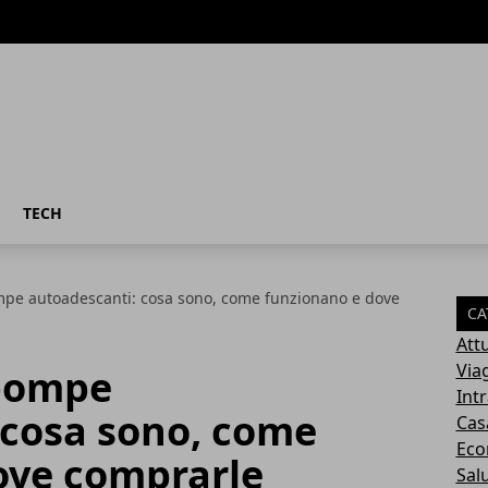
TECH
pompe autoadescanti: cosa sono, come funzionano e dove
CA
Attu
Via
 pompe
Int
 cosa sono, come
Cas
Eco
ove comprarle
Sal