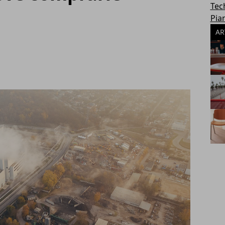
Tec
Pia
AR