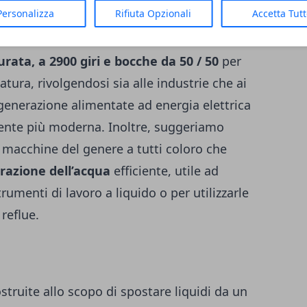
el settore.
Personalizza
Rifiuta Opzionali
Accetta Tut
he
Viesse Pompe propone elettropompe
urata, a 2900 giri e bocche da 50 / 50
per
tura, rivolgendosi sia alle industrie che ai
 generazione alimentate ad energia elettrica
mente più moderna. Inoltre, suggeriamo
i macchine del genere a tutti coloro che
trazione dell’acqua
efficiente, utile ad
trumenti di lavoro a liquido o per utilizzarle
 reflue.
ruite allo scopo di spostare liquidi da un