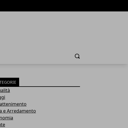
Cerca
TEGORIE
alità
ggi
rattenimento
a e Arredamento
nomia
ute