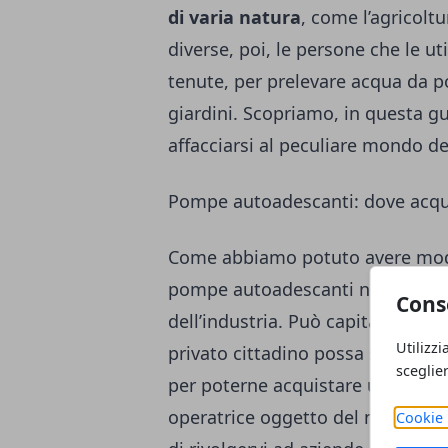
di varia natura
, come l’agricoltur
diverse, poi, le persone che le u
tenute, per prelevare acqua da p
giardini. Scopriamo, in questa gui
affacciarsi al peculiare mondo d
Pompe autoadescanti: dove acqu
Come abbiamo potuto avere modo 
pompe autoadescanti non sono m
Cons
dell’industria. Può capitare, du
Utilizzi
privato cittadino possa sentirne 
sceglie
per poterne acquistare una di qua
operatrice oggetto del nostro a
Cookie 