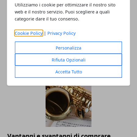
Utilizziamo i cookie per ottimizzare il nostro sito
web e il nostro servizio. Puoi scegliere a quali
categorie dare il tuo consenso.
Cookie Policy
|
Privacy Policy
Personalizza
Cartomanzia, un’arte che nasce da
lontano
Rifiuta Opzionali
11/09/2023
Accetta Tutto
Vantaggi e svantaggi di comprare