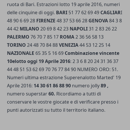
ruota di Bari. Estrazioni lotto 19 aprile 2016, numeri
delle cinquine di oggi.
BARI
51 77 62 69 49
CAGLIAR
I
48 90 6 69 28
FIRENZE
48 37 53 66 28
GENOVA
84 3 8
44 42
MILANO
20 69 8 42 23
NAPOLI
31 2 83 26 22
PALERMO
76 70 7 85 17
ROMA
2 36 56 58 13
TORINO
24 48 70 84 88
VENEZIA
44 53 12 25 14
NAZIONALE
65 35 5 16 69
Combinazione vincente
10elotto oggi 19 Aprile 2016
: 2 3 6 8 20 24 31 36 37
44 48 51 53 62 69 70 76 77 84 90 NUMERO ORO: 51.
Numeri ultima estrazione Superenalotto Marted' 19
Aprile 2016:
14 30 61 86 88 90
numero jolly
89 ,
numero superstar
60.
Ricordiamo a tutti di
conservare le vostre giocate e di verificare presso i
punti autorizzati su tutto il territorio italiano.