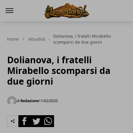
Il Legno Storto
Dolianova, i fratelli Mirabello
Home
Attualità
scomparsi da due giorni
Dolianova, i fratelli
Mirabello scomparsi da
due giorni
di
Redazione
11/02/2020
Facebook
Twitter
Whatsapp