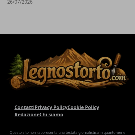
26/07/2026
Contatti
Privacy Policy
Cookie Policy
Redazione
Chi siamo
Questo sito non rappresenta una testata giornalistica in quanto viene