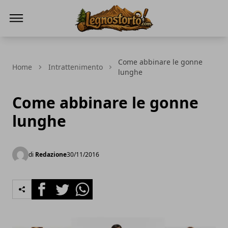
Il Legno Storto
Come abbinare le gonne
Home
Intrattenimento
lunghe
Come abbinare le gonne
lunghe
di
Redazione
30/11/2016
Facebook
Twitter
Whatsapp