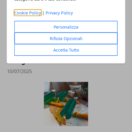
Cookie Policy
|
Privacy Policy
Personalizza
Rifiuta Opzionali
Accetta Tutto
L'importanza di utilizzare cosmetici
biologici
10/07/2025