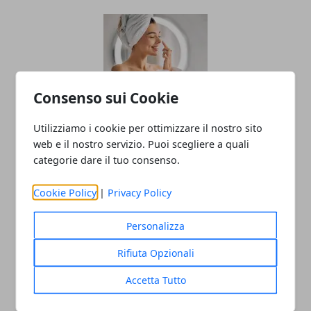
Consenso sui Cookie
Utilizziamo i cookie per ottimizzare il nostro sito
L'importanza di utilizzare cosmetici
web e il nostro servizio. Puoi scegliere a quali
biologici
categorie dare il tuo consenso.
10/07/2025
Cookie Policy
|
Privacy Policy
Personalizza
Rifiuta Opzionali
Accetta Tutto