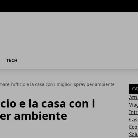
TECH
are l’ufficio e la casa con i migliori spray per ambiente
CA
Attu
cio e la casa con i
Via
per ambiente
Int
Cas
Eco
Sal