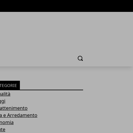
Cerca
TEGORIE
alità
ggi
rattenimento
a e Arredamento
nomia
ute