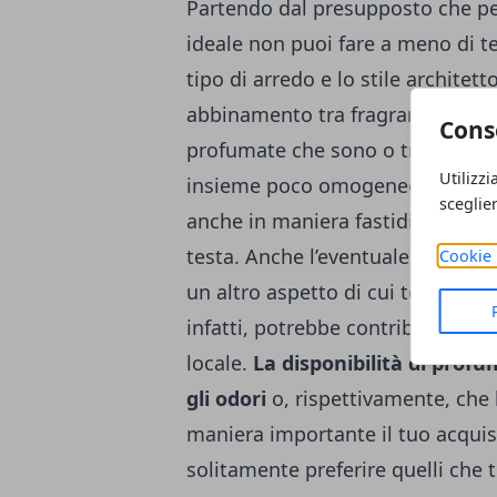
Partendo dal presupposto che per
ideale non puoi fare a meno di ten
tipo di arredo e lo stile architet
abbinamento tra fragranze differen
Cons
profumate che sono o troppo fort
Utilizzi
insieme poco omogeneo, dove alc
sceglie
anche in maniera fastidiosa, pro
testa. Anche l’eventuale mancanz
Cookie 
un altro aspetto di cui tenere co
infatti, potrebbe contribuire a 
locale.
La disponibilità di prof
gli odori
o, rispettivamente, che 
maniera importante il tuo acquis
solitamente preferire quelli che 