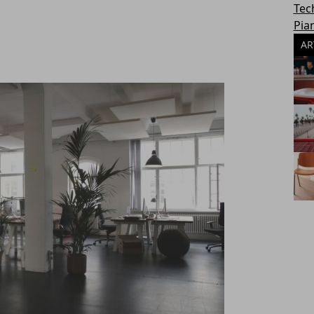
Tec
Pia
AR