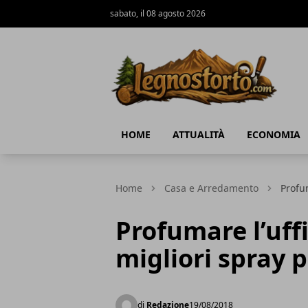
sabato, il 08 agosto 2026
Il Legno Storto
HOME
ATTUALITÀ
ECONOMIA
Home
Casa e Arredamento
Profum
Profumare l’uffi
migliori spray 
di
Redazione
19/08/2018