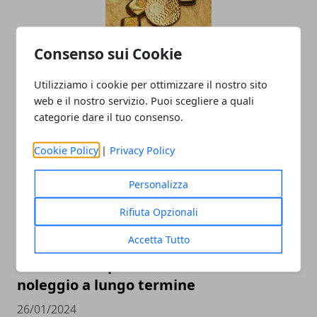
Consenso sui Cookie
Come funziona l’industria orafa:
Utilizziamo i cookie per ottimizzare il nostro sito
tecnologia, creatività e precisione
web e il nostro servizio. Puoi scegliere a quali
12/05/2025
categorie dare il tuo consenso.
Cookie Policy
|
Privacy Policy
Personalizza
Rifiuta Opzionali
Accetta Tutto
Sei un libero professionista? affidati al
noleggio a lungo termine
26/01/2024