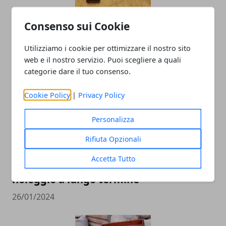
Come funziona l’industria orafa:
Consenso sui Cookie
tecnologia, creatività e precisione
Utilizziamo i cookie per ottimizzare il nostro sito
12/05/2025
web e il nostro servizio. Puoi scegliere a quali
categorie dare il tuo consenso.
Cookie Policy
|
Privacy Policy
Personalizza
Rifiuta Opzionali
Accetta Tutto
Sei un libero professionista? affidati al
noleggio a lungo termine
26/01/2024