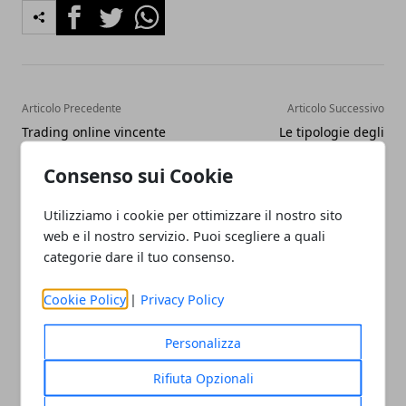
Facebook
Twitter
Whatsapp
Articolo Precedente
Articolo Successivo
Trading online vincente
Le tipologie degli
per molti ma non per tutti,
scambiatore di calore
vediamo perché
Consenso sui Cookie
Utilizziamo i cookie per ottimizzare il nostro sito
web e il nostro servizio. Puoi scegliere a quali
categorie dare il tuo consenso.
Cookie Policy
|
Privacy Policy
Redazione
Personalizza
Rifiuta Opzionali