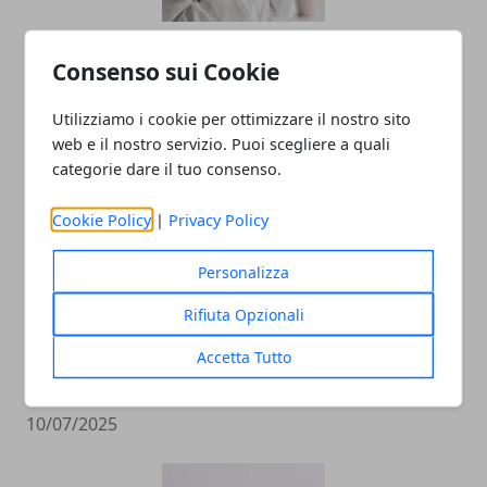
L'importanza di utilizzare cosmetici
Consenso sui Cookie
biologici
Utilizziamo i cookie per ottimizzare il nostro sito
10/07/2025
web e il nostro servizio. Puoi scegliere a quali
categorie dare il tuo consenso.
Cookie Policy
|
Privacy Policy
Personalizza
Rifiuta Opzionali
Come trasformare e proteggere il legno
Accetta Tutto
con passione e tecnica
10/07/2025