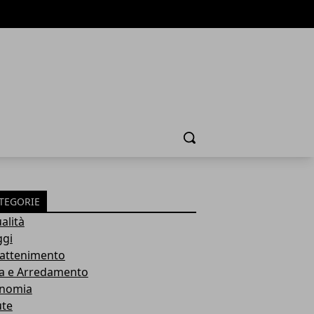
Cerca
TEGORIE
alità
ggi
rattenimento
a e Arredamento
nomia
ute