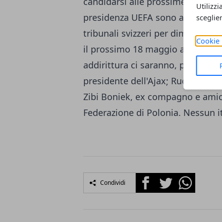
candidarsi alle prossime elezioni
Utilizzi
presidenza UEFA sono allo scopo 
sceglie
tribunali svizzeri per dimostrare
Cookie 
il prossimo 18 maggio a Basilea si
addirittura ci saranno, pare, 5 c
presidente dell'Ajax; Rudolf Zavrl
Zibi Boniek, ex compagno e amico
Federazione di Polonia. Nessun it
Facebook
Twitter
Whatsapp
Condividi