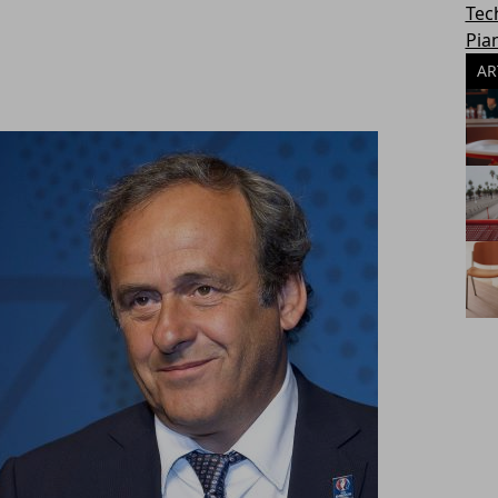
Tec
Pia
AR