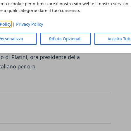
 per la
presidenza FIFA.
Le dimissioni dalla
amo i cookie per ottimizzare il nostro sito web e il nostro servizio.
di continuare ad andare davanti ai
re a quali categorie dare il tuo consenso.
 di essere onesto. A
Platini
poco importa se
Policy
|
Privacy Policy
 stabilirà quando si terranno le elezioni ,
andidati, ma di sicuro Michael Van Praag, ex
Personalizza
Rifiuta Opzionali
Accetta Tut
, presidente della Federazione di Slovenia, e
 di Platini, ora presidente della
aliano per ora.