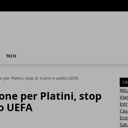
TECH
 per Platini, stop di 4 anni e addio UEFA
CA
Attu
one per Platini, stop
Via
io UEFA
Int
Cas
Eco
Sal