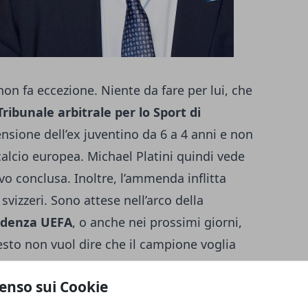
non fa eccezione. Niente da fare per lui, che
Tribunale arbitrale per lo Sport di
nsione dell’ex juventino da 6 a 4 anni e non
alcio europea. Michael Platini quindi vede
ivo conclusa. Inoltre, l’ammenda inflitta
vizzeri. Sono attese nell’arco della
idenza UEFA
, o anche nei prossimi giorni,
esto non vuol dire che il campione voglia
ncia ancora battaglia, in quanto considera
enso sui Cookie
iustizia in quanto gli impedirà di