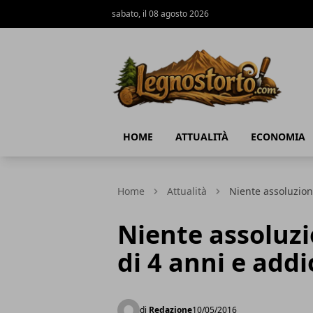
sabato, il 08 agosto 2026
Il Legno Storto
HOME
ATTUALITÀ
ECONOMIA
Home
Attualità
Niente assoluzione
Niente assoluzi
di 4 anni e add
di
Redazione
10/05/2016