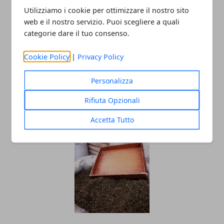
Utilizziamo i cookie per ottimizzare il nostro sito
web e il nostro servizio. Puoi scegliere a quali
categorie dare il tuo consenso.
Cookie Policy
|
Privacy Policy
Personalizza
Sei un libero professionista? affidati al
Rifiuta Opzionali
noleggio a lungo termine
26/01/2024
Accetta Tutto