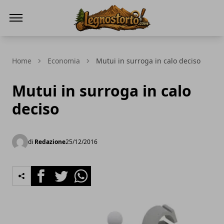
Il Legno Storto
Home
Economia
Mutui in surroga in calo deciso
Mutui in surroga in calo
deciso
di
Redazione
25/12/2016
Facebook
Twitter
Whatsapp