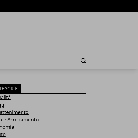
Cerca
TEGORIE
alità
ggi
rattenimento
a e Arredamento
nomia
ute