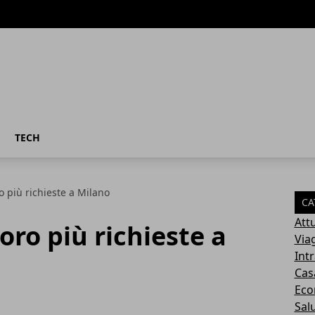
TECH
ro più richieste a Milano
CA
Attu
voro più richieste a
Via
Int
Cas
Eco
Sal