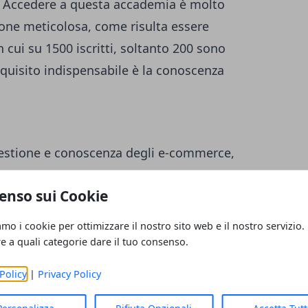
e. Accedere a questa accademia è molto
zione meticolosa, come risulta essere
 cui su 1500 iscritti, soltanto 200 sono
requisito indispensabile è la conoscenza
 gestione e conoscenza degli e-commerce,
a online con tutte le attività associate alla
enso sui Cookie
quisti on line cresce anche la richiesta di
erce. Lo specialist e-commerce si occupa
amo i cookie per ottimizzare il nostro sito web e il nostro servizio.
 definizione e gestione dei prodotti nel
re a quali categorie dare il tuo consenso.
ello stock ed offerta commerciale,
Policy
|
Privacy Policy
egie per aumentare il traffico.