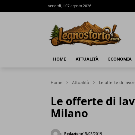
venerdì, il 07 agosto 2026
Il Legno Storto
HOME
ATTUALITÀ
ECONOMIA
Home
Attualità
Le offerte di lavo
Le offerte di la
Milano
di
Redazione
15/03/2019