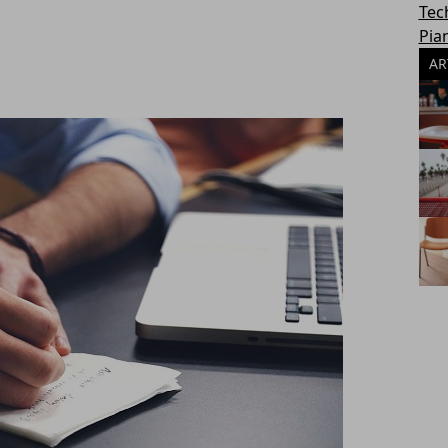
Tec
Pia
AR