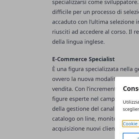
specializzarsi come sviluppator
difficile per un processo di sele
accaduto con l’ultima selezione in
riusciti ad accedere al corso. Il 
della lingua inglese.
E-Commerce Specialist
È una figura specializzata nella
ovvero la nuova modalità di vendit
Cons
vendita. Con l’incremento degli ac
figure esperte nel campo e-comm
Utilizzi
della gestione del canale online,
sceglie
catalogo on line, monitoraggio d
Cookie 
acquisizione nuovi clienti e strat