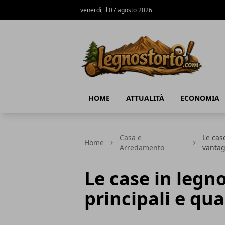
venerdì, il 07 agosto 2026
Il Legno Storto
HOME
ATTUALITÀ
ECONOMIA
Casa e
Le case
Home
Arredamento
vantag
Le case in legno
principali e qua