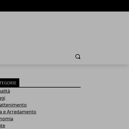
Cerca
TEGORIE
alità
ggi
rattenimento
a e Arredamento
nomia
ute