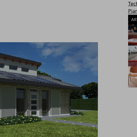
Tec
Pia
AR