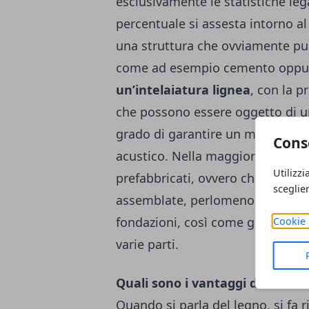
esclusivamente le statistiche legat
percentuale si assesta intorno al
una struttura che ovviamente può 
come ad esempio cemento oppure 
un’intelaiatura lignea
, con la 
che possono essere oggetto di u
grado di garantire un maggiore i
Cons
acustico. Nella maggior parte dei
Utilizzi
prefabbricati, ovvero che vengon
sceglie
assemblate, perlomeno in parte. A
fondazioni, così come gli allacc
Cookie 
varie parti.
Quali sono i vantaggi delle cas
Quando si parla del legno, si fa 