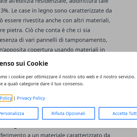
e all’edilizia residenziale, addirittura tale
 3%.
Le case in legno sono caratterizzate da
essere rivestita anche con altri materiali,
pietra. Ciò che conta è che ci sia
presenza di vari pannelli di tamponamento,
n’apposita copertura usando materiali in
solamento dal punto di vista termico e
enso sui Cookie
 casi, le case in legno sono dei
amo i cookie per ottimizzare il nostro sito web e il nostro servizio.
o create industrialmente e sono già
re a quali categorie dare il tuo consenso.
ll’interno dei cantieri vengono costruite le
iamenti e si provvede al montaggio delle
Policy
|
Privacy Policy
Personalizza
Rifiuta Opzionali
Accetta Tut
e in legno
riferimento a un materiale caratterizzato da