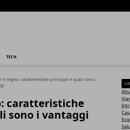
TECH
 in legno: caratteristiche principali e quali sono i
CA
gi
Attu
Via
: caratteristiche
Int
li sono i vantaggi
Cas
Eco
Sal