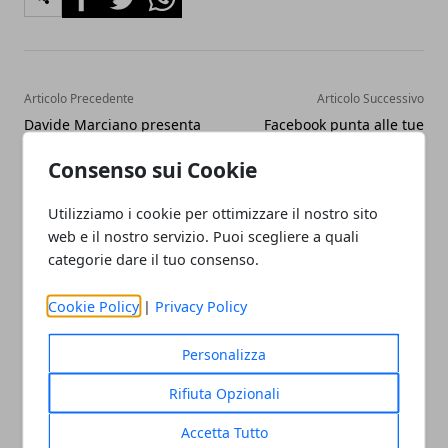
Articolo Precedente
Articolo Successivo
Davide Marciano presenta
Facebook punta alle tue
l'aggiornamento di 100
emozioni
mila euro sul conto
Consenso sui Cookie
Utilizziamo i cookie per ottimizzare il nostro sito
web e il nostro servizio. Puoi scegliere a quali
categorie dare il tuo consenso.
Cookie Policy
|
Privacy Policy
Redazione
Personalizza
Rifiuta Opzionali
Accetta Tutto