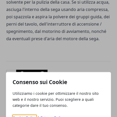
solvente per la pulizia della casa. Se si utilizza acqua,
asciuga l'interno della sega usando aria compressa,
poi spazzola e aspira la polvere dei gruppi guida, dei
perni del tavolo, dell'interruttore di accensione /
spegnimento, dal motorino di avviamento, nonché
da eventuali prese d'aria del motore della sega.
Facebook
Twitter
Whatsapp
Consenso sui Cookie
Utilizziamo i cookie per ottimizzare il nostro sito
web e il nostro servizio. Puoi scegliere a quali
Articolo Precedente
Articolo Successivo
categorie dare il tuo consenso.
Effetti della cannabis light
I migliori regali per la
e differenze con quella
mamma