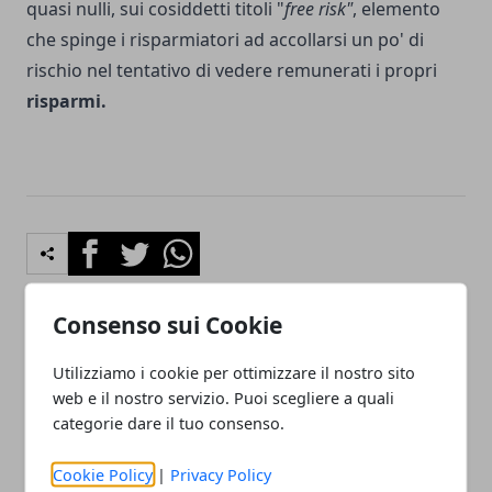
quasi nulli, sui cosiddetti titoli "
free risk"
, elemento
che spinge i risparmiatori ad accollarsi un po' di
rischio nel tentativo di vedere remunerati i propri
risparmi.
Facebook
Twitter
Whatsapp
Consenso sui Cookie
Articolo Precedente
Articolo Successivo
Utilizziamo i cookie per ottimizzare il nostro sito
Dai BOT al Trading:
Come eliminare la muffa
web e il nostro servizio. Puoi scegliere a quali
mutano le abitudini degli
dalle pareti di casa:
categorie dare il tuo consenso.
investitori italiani
conoscere il nemico per
sapere come abbatterlo
Cookie Policy
|
Privacy Policy