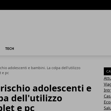
TECH
schio adolescenti e bambini. La colpa dell'utilizzo
CA
t e pc
Attu
Via
 rischio adolescenti e
Int
a dell'utilizzo
Cas
Eco
let e pc
Sal