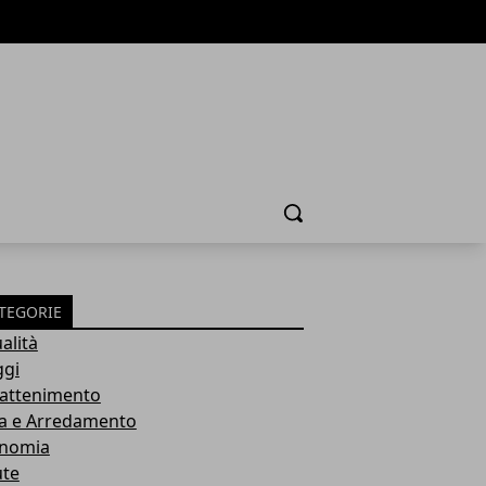
Cerca
TEGORIE
alità
ggi
rattenimento
a e Arredamento
nomia
ute