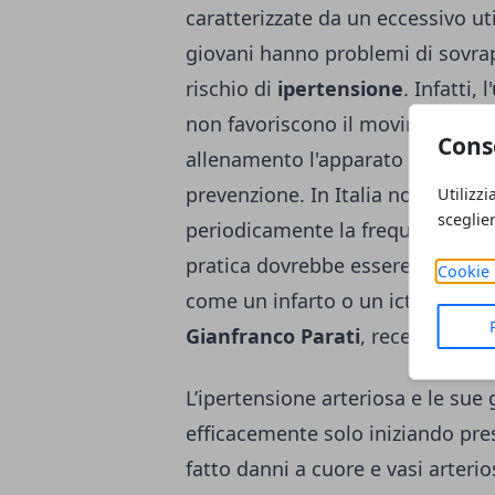
caratterizzate da un eccessivo util
giovani hanno problemi di sovrapp
rischio di
ipertensione
. Infatti,
non favoriscono il movimento ne
Cons
allenamento l'apparato cardiaco.
prevenzione. In Italia non si ha 
Utilizzi
sceglie
periodicamente la frequenza card
pratica dovrebbe essere effettuat
Cookie 
come un infarto o un ictus anche i
Gianfranco Parati
, recentemente
L’ipertensione arteriosa e le su
efficacemente solo iniziando pre
fatto danni a cuore e vasi arterio