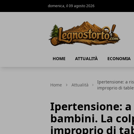
domenica, il 09 agosto 2026
Il Legno Storto
HOME
ATTUALITÀ
ECONOMIA
Ipertensione: a ri
Home
Attualità
improprio di table
Ipertensione: a
bambini. La colp
improprio di tab