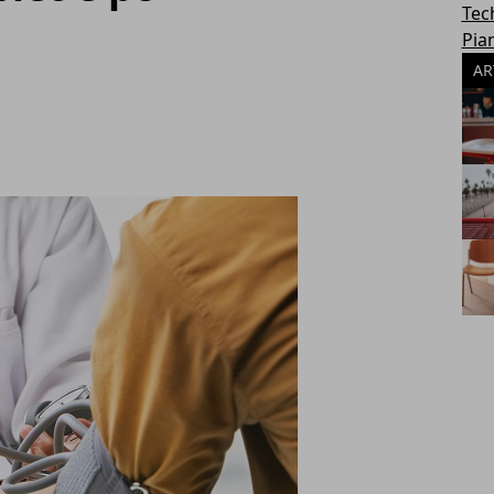
Tec
Pia
AR