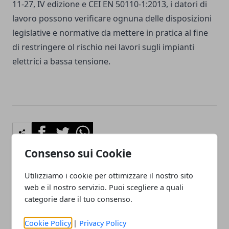
11-27, IV edizione e CEI EN 50110-1:2013, i datori di
lavoro possono verificare ognuna delle disposizioni
legislative e normative da mettere in pratica al fine
di restringere ol rischio nei lavori sugli impianti
elettrici a bassa tensione.
Facebook
Twitter
Whatsapp
Consenso sui Cookie
Utilizziamo i cookie per ottimizzare il nostro sito
Articolo Precedente
Articolo Successivo
web e il nostro servizio. Puoi scegliere a quali
Estonia: aprire una start
Labrador cuccioli, come
categorie dare il tuo consenso.
up e investire conviene?
migliorare il rapporto cane
e uomo
Cookie Policy
|
Privacy Policy