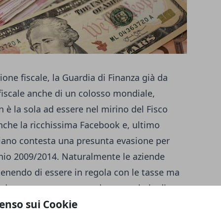
ione fiscale, la Guardia di Finanza già da
iscale anche di un colosso mondiale,
 è la sola ad essere nel mirino del Fisco
anche la ricchissima Facebook e, ultimo
aliano contesta una presunta evasione per
nnio 2009/2014. Naturalmente le aziende
tenendo di essere in regola con le tasse ma
nda attraverso un accordo, un verbale di
enso sui Cookie
serà nelle casse erariali italiane una
 la quale chiuderà ogni contenzioso in