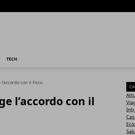
TECH
l’accordo con il Fisco
CA
Attu
e l’accordo con il
Via
Int
Cas
Eco
Sal