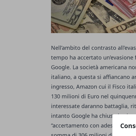
Nell’ambito del contrasto all’evas
tempo ha accertato un’evasione f
Google. La società americana non
italiano, a questa si affiancano 
ingresso, Amazon cui il Fisco it
130 milioni di Euro nel quinque
interessate daranno battaglia, ri
intanto Google ha chiuso la vice
Cons
“accertamento con adesione” e ver
somma di 306 milioni di Euro con