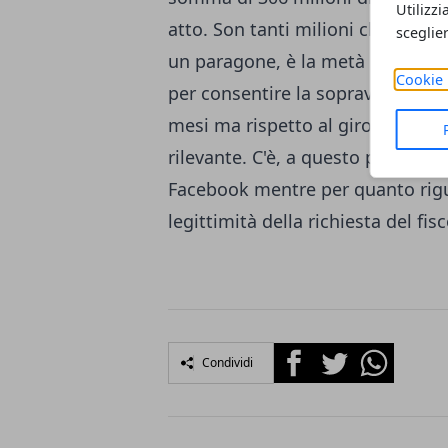
Utilizzi
atto. Son tanti milioni che entrer
sceglie
un paragone, è la metà del prest
Cookie 
per consentire la sopravvivenza e 
mesi ma rispetto al giro d’affar
rilevante. C'è, a questo punto, d
Facebook mentre per quanto rig
legittimità della richiesta del fisc
Facebook
Twitter
Whatsapp
Condividi