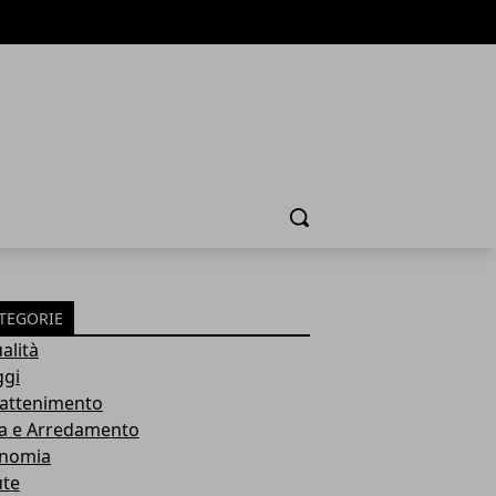
Cerca
TEGORIE
alità
ggi
rattenimento
a e Arredamento
nomia
ute