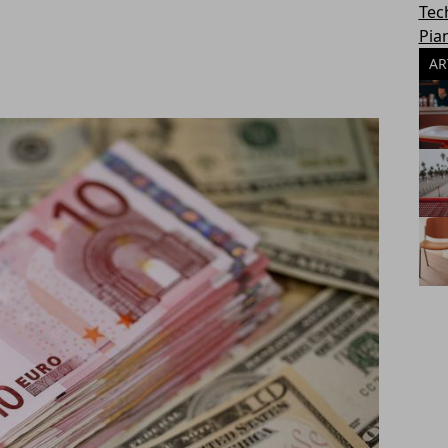
Tec
Pia
AR