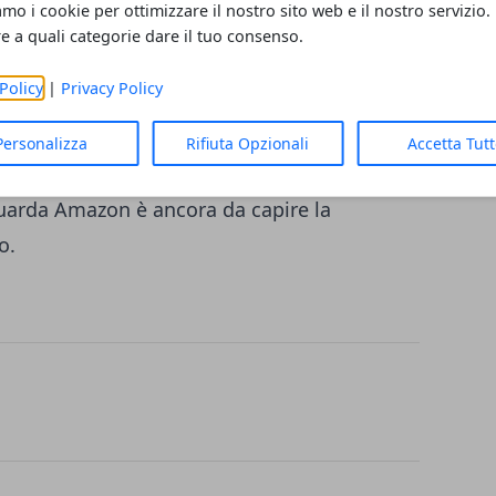
amo i cookie per ottimizzare il nostro sito web e il nostro servizio.
anno nelle casse del Fisco italiano, per fare
re a quali categorie dare il tuo consenso.
ito ponte stanziato dal Governo Gentiloni
Policy
|
Privacy Policy
operatività di Alitalia per i prossimi sei
i di Google non è una somma molto
Personalizza
Rifiuta Opzionali
Accetta Tut
a attendersi un’analoga chiusura anche per
uarda Amazon è ancora da capire la
o.