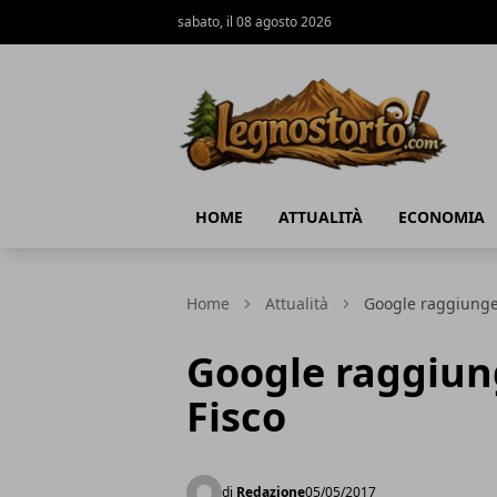
sabato, il 08 agosto 2026
Il Legno Storto
HOME
ATTUALITÀ
ECONOMIA
Home
Attualità
Google raggiunge 
Google raggiung
Fisco
di
Redazione
05/05/2017