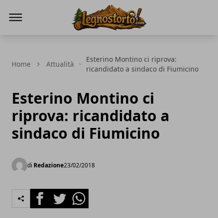
Il Legno Storto
Esterino Montino ci riprova:
Home
Attualità
ricandidato a sindaco di Fiumicino
Esterino Montino ci
riprova: ricandidato a
sindaco di Fiumicino
di
Redazione
23/02/2018
Facebook
Twitter
Whatsapp