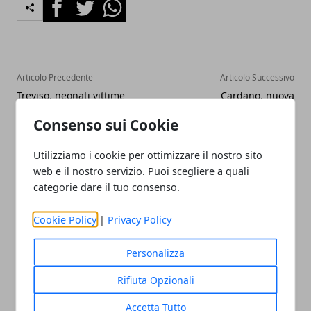
Facebook
Twitter
Whatsapp
Articolo Precedente
Articolo Successivo
Treviso, neonati vittime
Cardano, nuova
della dieta vegana?
criptovaluta con Bancomat
Consenso sui Cookie
Utilizziamo i cookie per ottimizzare il nostro sito
web e il nostro servizio. Puoi scegliere a quali
categorie dare il tuo consenso.
Cookie Policy
|
Privacy Policy
Redazione
Personalizza
Rifiuta Opzionali
Accetta Tutto