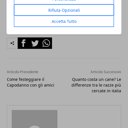
piedi in caso di rischi meccanici.
Rifiuta Opzionali
Accetta Tutto
Facebook
Twitter
Whatsapp
Articolo Precedente
Articolo Successivo
Come festeggiare il
Quanto costa un cane? Le
Capodanno con gli amici
differenze tra le razze più
cercate in italia