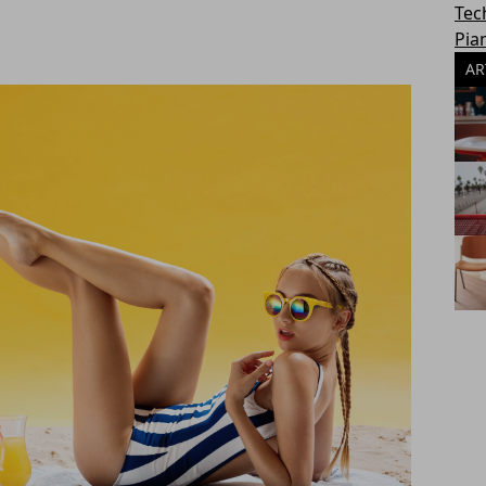
Tec
Pia
AR