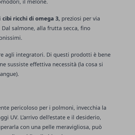
pomodori, il melone.
i
cibi ricchi di omega 3,
preziosi per via
. Dal salmone, alla frutta secca, fino
onissimi.
re agli integratori. Di questi prodotti è bene
e sussiste effettiva necessità (la cosa si
sangue).
ente pericoloso per i polmoni, invecchia la
ggi UV. L’arrivo dell’estate e il desiderio,
uperarla con una pelle meravigliosa, può