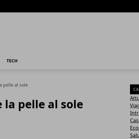
TECH
 pelle al sole
CA
Attu
la pelle al sole
Via
Int
Cas
Eco
Sal