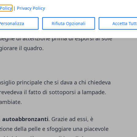
Policy
|
Privacy Policy
è importante
sottoporsi a un controllo
Personalizza
Rifiuta Opzionali
Accetta Tut
atura dei nei,
è possibile individuare e
 degne di attenzione prima di esporsi al sole
giorare il quadro.
siglio principale che si dava a chi chiedeva
revedeva il fatto di sottoporsi a lampade.
cambiate.
i
autoabbronzanti
. Grazie ad essi, è
ione della pelle e sfoggiare una piacevole