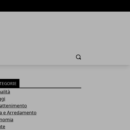
Cerca
TEGORIE
alità
ggi
rattenimento
a e Arredamento
nomia
ute