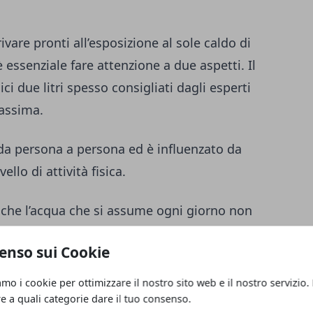
ivare pronti all’esposizione al sole caldo di
è essenziale fare attenzione a due aspetti. Il
ici due litri spesso consigliati dagli esperti
assima.
da persona a persona ed è influenzato da
vello di attività fisica.
o che l’acqua che si assume ogni giorno non
cchiere. Possiamo idratare il nostro corpo
enso sui Cookie
In estate, non devono mancare sulla tavola
li, la lattuga.
amo i cookie per ottimizzare il nostro sito web e il nostro servizio.
re a quali categorie dare il tuo consenso.