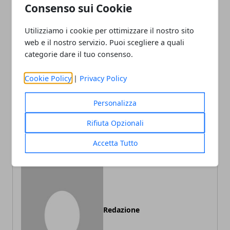
Consenso sui Cookie
Utilizziamo i cookie per ottimizzare il nostro sito
Facebook
Twitter
Whatsapp
web e il nostro servizio. Puoi scegliere a quali
categorie dare il tuo consenso.
Cookie Policy
|
Privacy Policy
Articolo Precedente
Articolo Successivo
Personalizza
Come scegliere la polizza
Come migliorare il profilo
per la tua azienda
Instagram con poche
Rifiuta Opzionali
semplici mosse
Accetta Tutto
Redazione