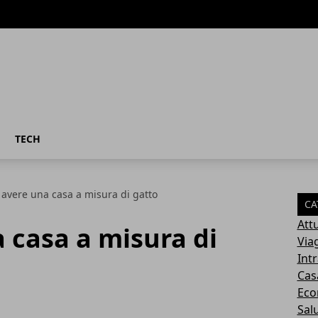
TECH
avere una casa a misura di gatto
CA
Attu
 casa a misura di
Via
Int
Cas
Eco
Sal