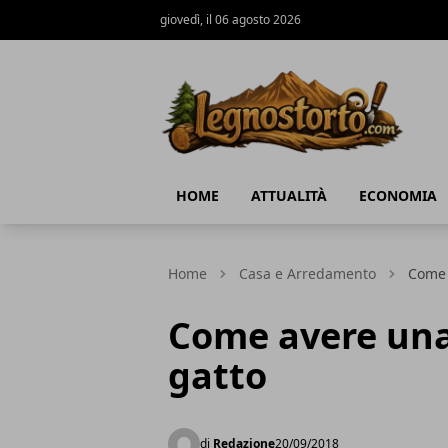
giovedì, il 06 agosto 2026
Il Legno Storto
HOME
ATTUALITÀ
ECONOMIA
Home
Casa e Arredamento
Come 
Come avere una
gatto
di
Redazione
20/09/2018