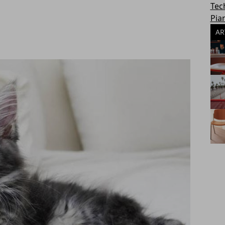
Tec
Pia
AR