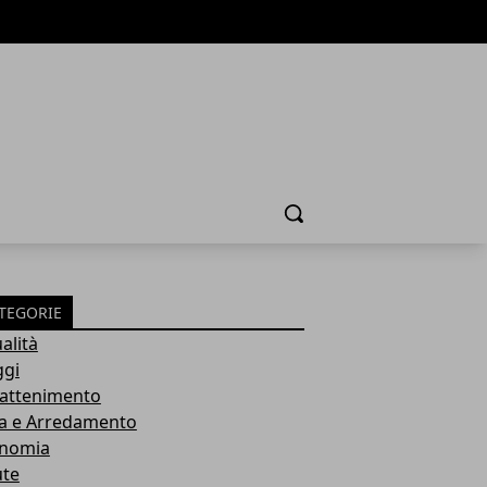
Cerca
TEGORIE
alità
ggi
rattenimento
a e Arredamento
nomia
ute