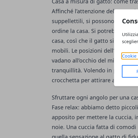
Casa a misura di gatto: come tr
Affinché l’attenzione del gatto sia
Cons
suppellettili, si possono usare di
ordine la casa. Si potrebbero dunq
Utilizzi
casa, così che il gatto si limi le
sceglie
mobili. Le posizioni dell’accesso
Cookie 
vadano all’occhio del micio in mo
tranquillità. Volendo in prossimi
crocchetta per attirare anche il fi
Sfruttare ogni angolo per una ca
Fase relax: abbiamo detto piccoli
apposito per mettere la cuccia, 
noie. Una cuccia fatta di comodi 
quella sensazione al gatto di fidu