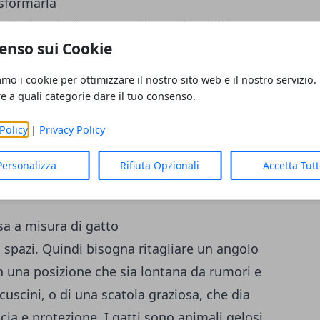
asformarla
 rivolta ad altro e non ai nostri mobili e
enso sui Cookie
 trucchi strategici che ci lasceranno in
ue posizionare dei tiragraffi in giro per la
amo i cookie per ottimizzare il nostro sito web e il nostro servizio.
 unghie su ripiani appositi e non su tende e
re a quali categorie dare il tuo consenso.
rio felino devono essere furbe perché
Policy
|
Privacy Policy
do tale che ogni mobile resti al riparo e in
tà del tiragraffi si può mettere qualche
Personalizza
Rifiuta Opzionali
Accetta Tut
uto e la gola del gattino.
sa a misura di gatto
 spazi. Quindi bisogna ritagliare un angolo
in una posizione che sia lontana da rumori e
cuscini, o di una scatola graziosa, che dia
cia e protezione. I gatti sono animali gelosi