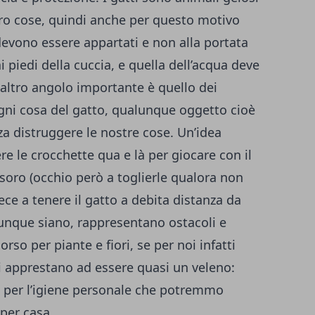
ro cose, quindi anche per questo motivo
 devono essere appartati e non alla portata
i piedi della cuccia, e quella dell’acqua deve
altro angolo importante è quello dei
ogni cosa del gatto, qualunque oggetto cioè
nza distruggere le nostre cose. Un’idea
e le crocchette qua e là per giocare con il
esoro (occhio però a toglierle qualora non
ece a tenere il gatto a debita distanza da
munque siano, rappresentano ostacoli e
orso per piante e fiori, se per noi infatti
si apprestano ad essere quasi un veleno:
i per l’igiene personale che potremmo
 per casa.