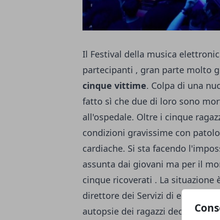
Il Festival della musica elettroni
partecipanti , gran parte molto g
cinque vittime
. Colpa di una nu
fatto sì che due di loro sono mor
all'ospedale. Oltre i cinque ragazz
condizioni gravissime con patolo
cardiache. Si sta facendo l'impos
assunta dai giovani ma per il m
cinque ricoverati . La situazione
direttore dei Servizi di emergenz
Cons
autopsie dei ragazzi deceduti per