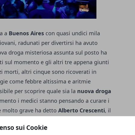
ca a
Buenos Aires
con quasi undici mila
iovani, radunati per divertirsi ha avuto
ova droga misteriosa assunta sul posto ha
ti sul momento e gli altri tre appena giunti
i morti, altri cinque sono ricoverati in
gie come febbre altissima e aritmie
sibile per scoprire quale sia la
nuova droga
omento i medici stanno pensando a curare i
 è molto grave ha detto
Alberto Crescenti
, il
a Same. Ora si attendono i risultati delle
enso sui Cookie
 capire di quale sostanza stupefacente si