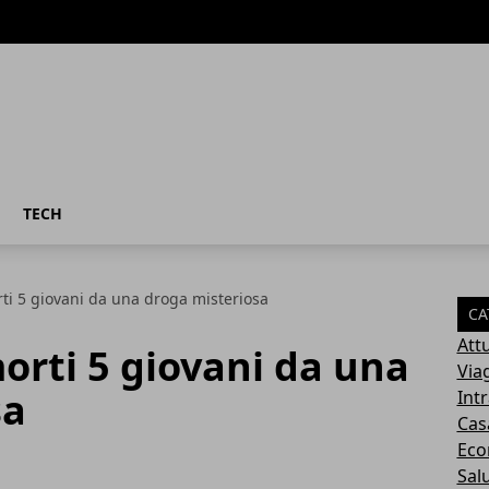
TECH
ti 5 giovani da una droga misteriosa
CA
Attu
orti 5 giovani da una
Via
sa
Int
Cas
Eco
Sal