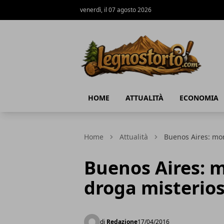
venerdì, il 07 agosto 2026
Il Legno Storto
HOME
ATTUALITÀ
ECONOMIA
Home
Attualità
Buenos Aires: mor
Buenos Aires: m
droga misterio
di
Redazione
17/04/2016