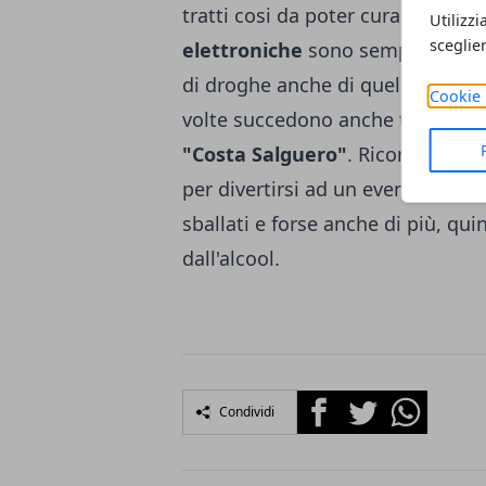
tratti cosi da poter curare al megl
Utilizzi
sceglie
elettroniche
sono sempre un pro
di droghe anche di quelle sintetic
Cookie 
volte succedono anche tragedie
"Costa Salguero"
. Ricordiamo a 
per divertirsi ad un evento o ad u
sballati e forse anche di più, qui
dall'alcool.
Facebook
Twitter
Whatsapp
Condividi