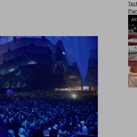
Tec
Pia
AR