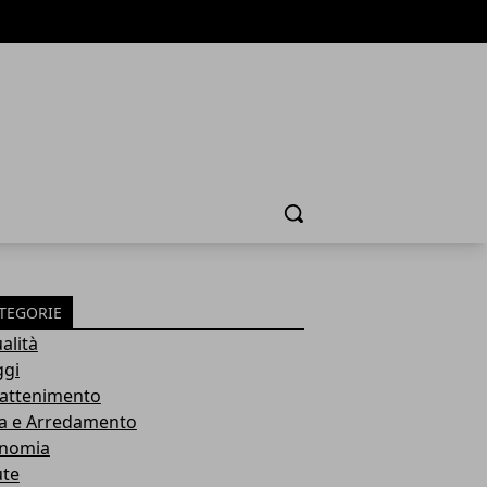
Cerca
TEGORIE
alità
ggi
rattenimento
a e Arredamento
nomia
ute