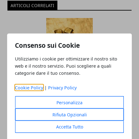
ARTICOLI CORRELATI
Consenso sui Cookie
Utilizziamo i cookie per ottimizzare il nostro sito
web e il nostro servizio. Puoi scegliere a quali
Come funziona l’industria orafa:
categorie dare il tuo consenso.
tecnologia, creatività e precisione
Cookie Policy
|
Privacy Policy
12/05/2025
Personalizza
Rifiuta Opzionali
Accetta Tutto